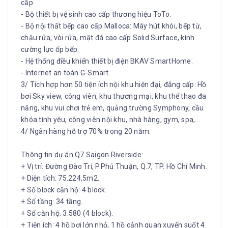
cấp.
- Bộ thiết bị vệ sinh cao cấp thương hiệu ToTo.
- Bộ nội thất bếp cao cấp Malloca: Máy hút khói, bếp từ,
chậu rửa, vòi rửa, mặt đá cao cấp Solid Surface, kính
cường lực ốp bếp.
- Hệ thống điều khiển thiết bị điện BKAV SmartHome.
- Internet an toàn G-Smart.
3/ Tích hợp hơn 50 tiện ích nội khu hiện đại, đẳng cấp: Hồ
bơi Sky view, công viên, khu thương mại, khu thể thao đa
năng, khu vui chơi trẻ em, quảng trường Symphony, cầu
khóa tình yêu, công viên nội khu, nhà hàng, gym, spa,...
4/ Ngân hàng hỗ trợ 70% trong 20 năm.
Thông tin dự án Q7 Saigon Riverside:
+ Vị trí: Đường Đào Trí, P.Phú Thuận, Q.7, TP. Hồ Chí Minh.
+ Diện tích: 75.224,5m2.
+ Số block căn hộ: 4 block.
+ Số tầng: 34 tầng.
+ Số căn hộ: 3.580 (4 block).
+ Tiện ích: 4 hồ bơi lớn nhỏ, 1 hồ cảnh quan xuyến suốt 4