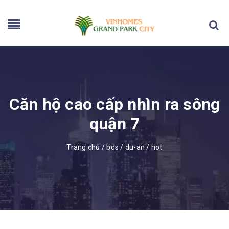
Căn hộ cao cấp nhìn ra sông
quận 7
Trang chủ
/
bds
/
du-an
/
hot