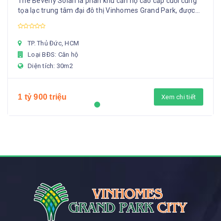
The Beverly Solari là phân khu căn hộ cao cấp cuối cùng
tọa lạc trung tâm đại đô thị Vinhomes Grand Park, được
chủ đầu tư Vinhomes ra mắt quý 1/...
TP. Thủ Đức, HCM
Loại BĐS: Căn hộ
Diện tích: 30m2
1 tỷ 900 triệu
Xem chi tiết