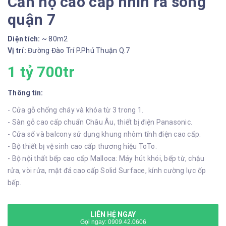
Căn hộ cao cấp nhìn ra sông
quận 7
Diện tích:
~ 80m2
Vị trí:
Đường Đào Trí P.Phú Thuận Q.7
1 tỷ 700tr
Thông tin:
- Cửa gỗ chống cháy và khóa từ 3 trong 1.
- Sàn gỗ cao cấp chuẩn Châu Âu, thiết bị điện Panasonic.
- Cửa sổ và balcony sử dụng khung nhôm tĩnh điện cao cấp.
- Bộ thiết bị vệ sinh cao cấp thương hiệu ToTo.
- Bộ nội thất bếp cao cấp Malloca: Máy hút khói, bếp từ, chậu
rửa, vòi rửa, mặt đá cao cấp Solid Surface, kính cường lực ốp
bếp.
LIÊN HỆ NGAY
Gọi ngay: 0909.42.0606