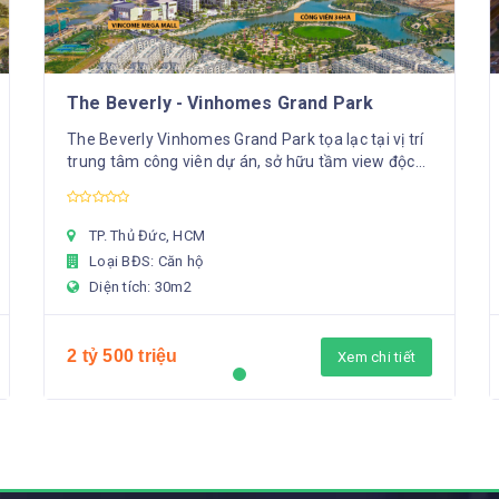
The Beverly - Vinhomes Grand Park
The Beverly Vinhomes Grand Park tọa lạc tại vị trí
trung tâm công viên dự án, sở hữu tầm view độc
nhất bao trọn công viên 36ha Grand Park.Phân k...
TP. Thủ Đức, HCM
Loại BĐS: Căn hộ
Diện tích: 30m2
2 tỷ 500 triệu
Xem chi tiết