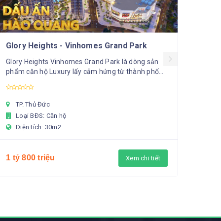
The O
thứ 2
Mitsu
7/202
Glory Heights - Vinhomes Grand Park
TP
Glory Heights Vinhomes Grand Park là dòng sản
Lo
phẩm căn hộ Luxury lấy cảm hứng từ thành phố
Di
biển Malibu (California, Mỹ) xinh đẹp, với bể bơ...
TP. Thủ Đức
1tỷ 
Loại BĐS: Căn hộ
Diện tích: 30m2
1 tỷ 800 triệu
Xem chi tiết