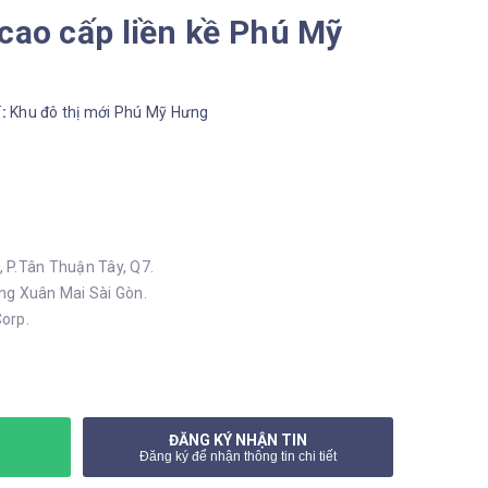
cao cấp liền kề Phú Mỹ
í:
Khu đô thị mới Phú Mỹ Hưng
h, P.Tân Thuận Tây, Q7.
ng Xuân Mai Sài Gòn.
orp.
ĐĂNG KÝ NHẬN TIN
Đăng ký để nhận thông tin chi tiết