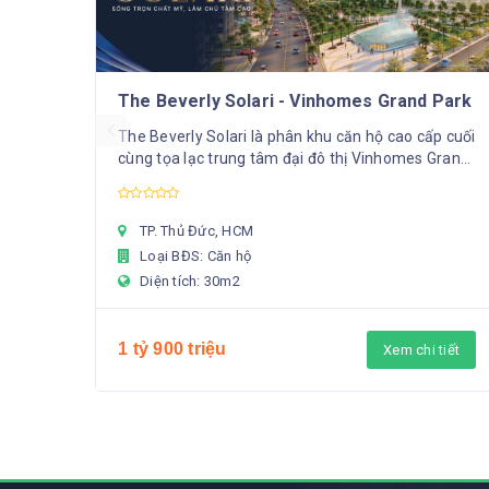
The Beverly Solari - Vinhomes Grand Park
The Beverly Solari là phân khu căn hộ cao cấp cuối
cùng tọa lạc trung tâm đại đô thị Vinhomes Grand
Park, được chủ đầu tư Vinhomes ra mắt quý 1/...
TP. Thủ Đức, HCM
Loại BĐS: Căn hộ
Diện tích: 30m2
1 tỷ 900 triệu
Xem chi tiết