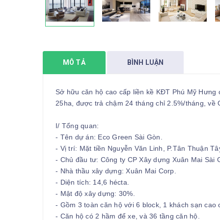
MÔ TẢ
BÌNH LUẬN
Sở hữu căn hộ cao cấp liền kề KĐT Phú Mỹ Hưng c
25ha, được trả chậm 24 tháng chỉ 2.5%/tháng, về
I/ Tổng quan:
- Tên dự án: Eco Green Sài Gòn.
- Vị trí: Mặt tiền Nguyễn Văn Linh, P.Tân Thuận Tâ
- Chủ đầu tư: Công ty CP Xây dựng Xuân Mai Sài 
- Nhà thầu xây dựng: Xuân Mai Corp.
- Diện tích: 14,6 hécta.
- Mật độ xây dựng: 30%.
- Gồm 3 toàn căn hộ với 6 block, 1 khách sạn cao 
- Căn hộ có 2 hầm để xe, và 36 tầng căn hộ.