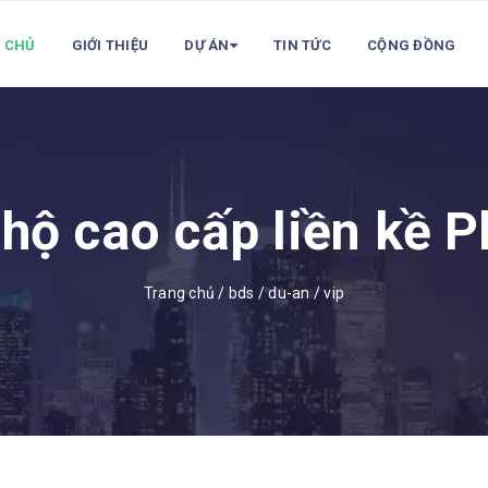
 CHỦ
GIỚI THIỆU
DỰ ÁN
TIN TỨC
CỘNG ĐỒNG
 hộ cao cấp liền kề 
Trang chủ
/
bds
/
du-an
/
vip