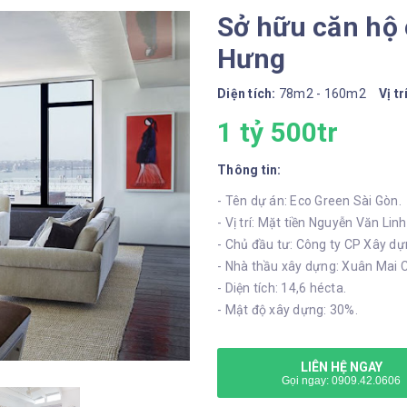
Sở hữu căn hộ 
Hưng
Diện tích:
78m2 - 160m2
Vị tr
1 tỷ 500tr
Thông tin:
- Tên dự án: Eco Green Sài Gòn.
- Vị trí: Mặt tiền Nguyễn Văn Lin
- Chủ đầu tư: Công ty CP Xây dự
- Nhà thầu xây dựng: Xuân Mai C
- Diện tích: 14,6 hécta.
- Mật độ xây dựng: 30%.
LIÊN HỆ NGAY
Gọi ngay: 0909.42.0606