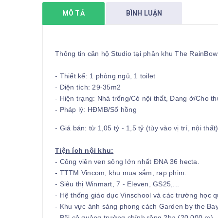
MÔ TẢ
BÌNH LUẬN
Thông tin căn hộ Studio tại phân khu The RainBow
- Thiết kế: 1 phòng ngủ, 1 toilet
- Diện tích: 29-35m2
- Hiện trạng: Nhà trống/Có nội thất, Đang ở/Cho t
- Pháp lý: HĐMB/Sổ hồng
- Giá bán: từ 1,05 tỷ - 1,5 tỷ (tùy vào vị trí, nội thất
Tiện ích nội khu:
- Công viên ven sông lớn nhất ĐNA 36 hecta.
- TTTM Vincom, khu mua sắm, rạp phim.
- Siêu thị Winmart, 7 - Eleven, GS25,...
- Hệ thống giáo dục Vinschool và các trường học q
- Khu vực ánh sáng phong cách Garden by the Bay 
- Bãi cỏ quảng trường chính rộng 2ha (20.000 m).