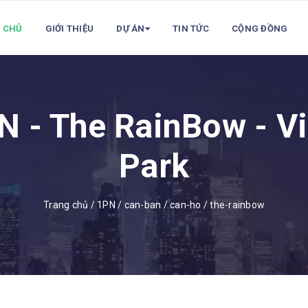
 CHỦ
GIỚI THIỆU
DỰ ÁN
TIN TỨC
CỘNG ĐỒNG
N - The RainBow - 
Park
Trang chủ
/
1PN
/
can-ban
/
can-ho
/
the-rainbow