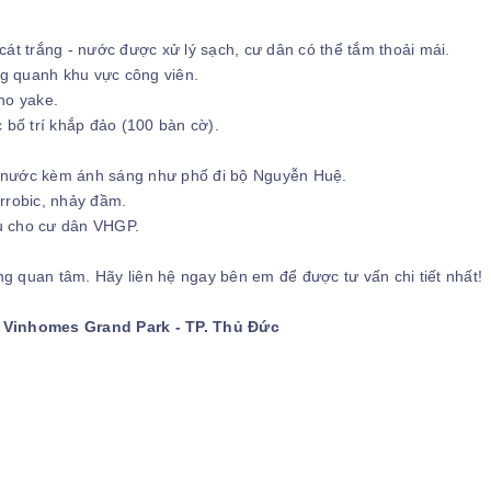
 cát trắng - nước được xử lý sạch, cư dân có thể tắm thoải mái.
ng quanh khu vực công viên.
no yake.
 bố trí khắp đảo (100 bàn cờ).
un nước kèm ánh sáng như phố đi bộ Nguyễn Huệ.
rrobic, nhảy đầm.
vụ cho cư dân VHGP.
 quan tâm. Hãy liên hệ ngay bên em để được tư vấn chi tiết nhất!
ị Vinhomes Grand Park - TP. Thủ Đức