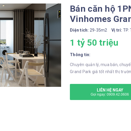
Bán căn hộ 1P
Vinhomes Gran
Diện tích:
29-35m2
Vị trí:
TP. 
1 tỷ 50 triệu
Thông tin:
Chuyên quản lý, mua bán, chuyể
Grand Park giá tốt nhất thị trườ
LIÊN HỆ NGAY
Gọi ngay: 0909.42.0606