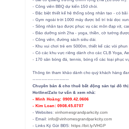
- Công viên BBQ dự kiến 150 chòi.
- Đặc biệt thiết kế hệ thống sông nhân tạo - có bãi
- Gym ngoài trời 1000 máy được bố trí trải dọc xu
- Sông nhân tạo được phục vụ các môn đạp vịt, ca
- Đảo dưỡng sinh 2ha - yoga, thiền, cờ tướng được
- Công viên, đường sách siêu dài.
- Khu vui chơi trẻ em 5000m, thiết kế các vòi ph
- Có các khu vực riêng dành cho các CLB Yoga, Ae
- 170 sân bóng đá, tennis, bóng rổ các loại phục 
Thông tin tham khảo dành cho quý khách hàng đang
------------------------
Chuyên bán & cho thuê bất động sản tại đô th
Hotline/Zalo tư vấn & xem nhà:
- Minh Hoàng: 0909.42.0606
- Kim Loan: 0908.45.0707
- Websites:
vinhomesgrandparkcity.com
- Email:
info@vinhomesgrandparkcity.com
- Links Ký Gửi BĐS:
https://bit.ly/VHGP