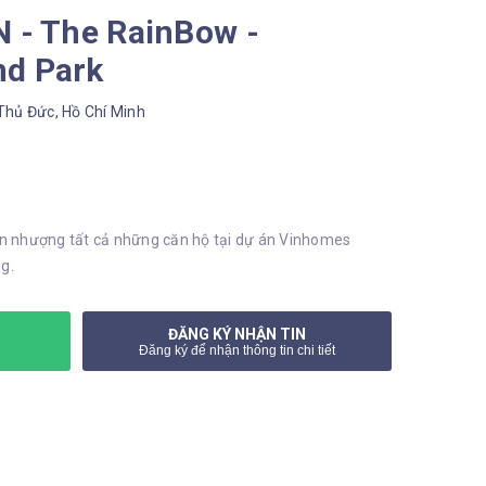
N - The RainBow -
d Park
Thủ Đức, Hồ Chí Minh
n nhượng tất cả những căn hộ tại dự án Vinhomes
ng.
ĐĂNG KÝ NHẬN TIN
Đăng ký để nhận thông tin chi tiết