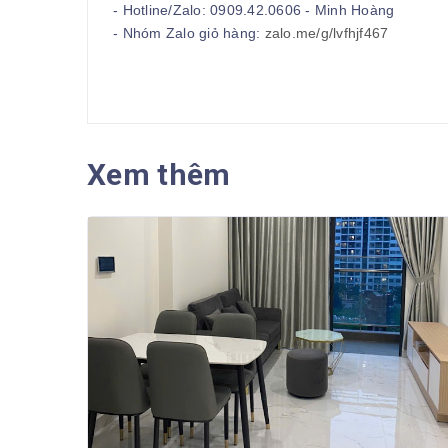
- Hotline/Zalo: 0909.42.0606 - Minh Hoàng
- Nhóm Zalo giỏ hàng:
zalo.me/g/lvfhjf467
Xem thêm