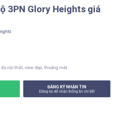
ộ 3PN Glory Heights giá
eights
 đủ nội thất, view đẹp, thoáng mát.
ĐĂNG KÝ NHẬN TIN
Đăng ký để nhận thông tin chi tiết