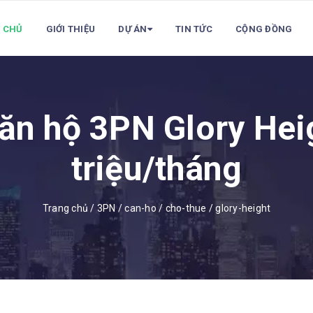
 CHỦ
GIỚI THIỆU
DỰ ÁN
TIN TỨC
CỘNG ĐỒNG
ăn hộ 3PN Glory Hei
triệu/tháng
Trang chủ
/
3PN
/
can-ho
/
cho-thue
/
glory-height