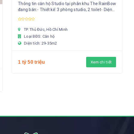
Grand Park
Thông tin căn hộ Studio tại phân khu The RainBow
đang bán:- Thiết kế: 3 phòng studio, 2 toilet- Diện
tích: 29-35m2- Hiện trạng: Nhà trống/Có nội thất...
TP. Thủ Đức, Hồ Chí Minh
Loại BĐS: Căn hộ
Diện tích: 29-35m2
1 tỷ 50 triệu
Xem chi tiết