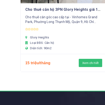
Cho thuê căn hộ 3PN Glory Heights giá 15
triệu/tháng
Cho thuê căn góc cao cấp tại - Vinhomes Grand
Park, Phường Long Thạnh Mỹ, Quận 9, Hồ Chí
Minh.+ Nội thất cao cấp mới hoàn thiện.+ Thiết kế
phong cách...
Glory Heights
Loại BĐS: Căn hộ
Diện tích: 90m2
15 triệu/tháng
Xem chi tiết